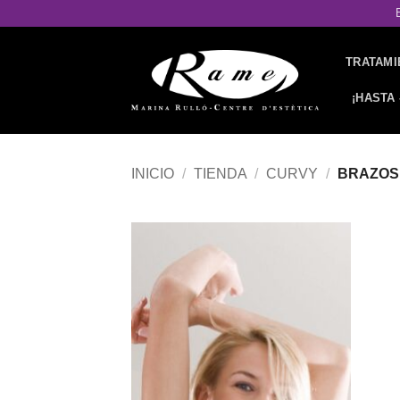
Saltar
al
contenido
TRATAMI
¡HASTA 
INICIO
/
TIENDA
/
CURVY
/
BRAZOS