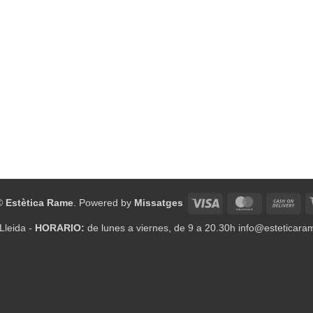
Visa
MasterCard
Ca
©
Estètica Rame
. Powered by
Missatges
On
 Lleida -
HORARIO:
de lunes a viernes, de 9 a 20.30h info@esteticar
Del