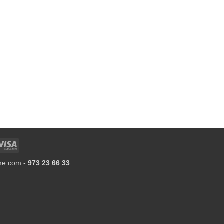
sh
Visa
Electron
ame.com -
973 23 66 33
ivery