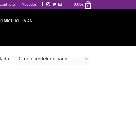
Contacta
Acceder
0,00
€
0
DOMICILIO
MAN
ltado