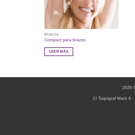
BRAZOS
Compact para brazos
LEER MÁS
2026 
C/ Taquigraf Martí 9 -