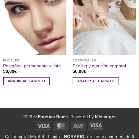
FACIALES
CORPORALES
Pestañas: permanente y tinte
Peeling y nutrición corporal
50,00
€
50,00
€
AÑADIR AL CARRITO
AÑADIR AL CARRITO
2026 ©
Estètica Rame
. Powered by
Missatges
Visa
MasterCard
Cash
Visa
On
Electron
C/ Taquigraf Martí 9 - Lleida -
HORARIO:
de lunes a viernes, de 9