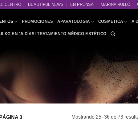
EL CENTRO
BEAUTIFUL NEWS
EN PRENSA
MARINA RULLÓ
ENTOS
PROMOCIONES
APARATOLOGÍA
COSMÉTICA
A 
-6 KG EN 15 DÍAS! TRATAMIENTO MÉDICO ESTÉTICO
Mostrando 25–36 de 73 result
PÁGINA 3