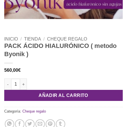
INICIO
/
TIENDA
/
CHEQUE REGALO
PACK ÁCIDO HIALURÓNICO ( metodo
Byonik )
560,00
€
PACK ÁCIDO HIALURÓNICO ( metodo Byonik ) cantidad
AÑADIR AL CARRITO
Categoría:
Cheque regalo