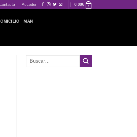
Contacta
Acceder
0,00
€
0
DOMICILIO
MAN