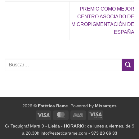
PREMIO COMO MEJOR
CENTRO ASOCIADO DE
MICROPIGMENTACIÓN DE
ESPAÑA
2026 ©
Estètica Rame
. Powered by
Missatges
Visa
MasterCard
Cash
Visa
On
Electron
C/ Taquigraf Martí 9 - Lleida -
HORARIO:
de lunes a viernes, de 9
Delivery
a 20.30h info@esteticarame.com -
973 23 66 33