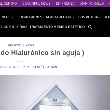
EL CENTRO
BEAUTIFUL NEWS
EN PRENSA
MARINA RULLÓ
ENTOS
PROMOCIONES
APARATOLOGÍA
COSMÉTICA
A 
-6 KG EN 15 DÍAS! TRATAMIENTO MÉDICO ESTÉTICO
BEAUTIFUL NEWS
do Hialurónico sin aguja )
N
6 NOVIEMBRE, 2015
BY
ESTÈTICA RAME