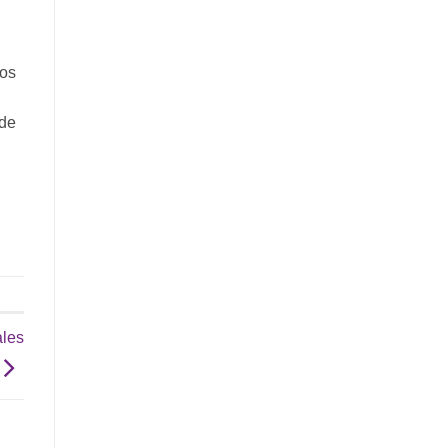
nos
 de
ales