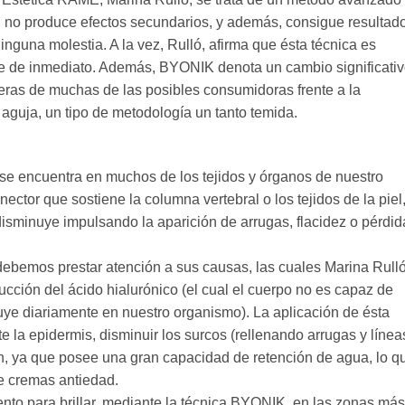
, no produce efectos secundarios, y además, consigue resultad
inguna molestia. A la vez, Rulló, afirma que ésta técnica es
nte de inmediato. Además, BYONIK denota un cambio significati
rreras de muchas de las posibles consumidoras frente a la
 aguja, un tipo de metodología un tanto temida.
 se encuentra en muchos de los tejidos y órganos de nuestro
nector que sostiene la columna vertebral o los tejidos de la piel,
disminuye impulsando la aparición de arrugas, flacidez o pérdid
debemos prestar atención a sus causas, las cuales Marina Rull
ducción del ácido hialurónico (el cual el cuerpo no es capaz de
nuye diariamente en nuestro organismo). La aplicación de ésta
e la epidermis, disminuir los surcos (rellenando arrugas y línea
n, ya que posee una gran capacidad de retención de agua, lo q
de cremas antiedad.
nto para brillar, mediante la técnica BYONIK, en las zonas más