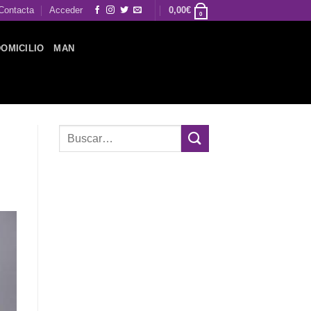
Contacta
Acceder
0,00
€
0
DOMICILIO
MAN