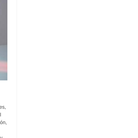
es,
l
ión,
 y