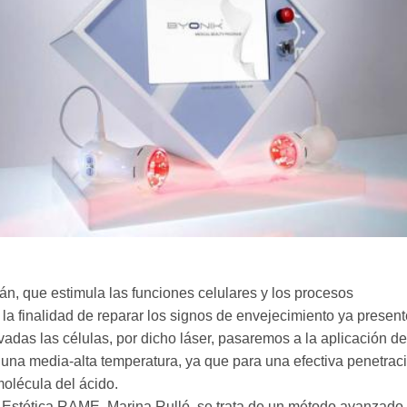
, que estimula las funciones celulares y los procesos
n la finalidad de reparar los signos de envejecimiento ya present
vadas las células, por dicho láser, pasaremos a la aplicación de
 una media-alta temperatura, ya que para una efectiva penetrac
molécula del ácido.
e Estética RAME, Marina Rulló, se trata de un método avanzado