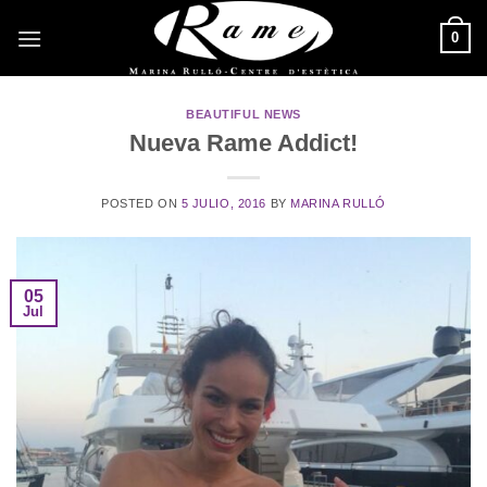
Saltar
0
al
contenido
BEAUTIFUL NEWS
Nueva Rame Addict!
POSTED ON
5 JULIO, 2016
BY
MARINA RULLÓ
05
Jul