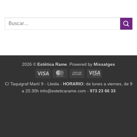
2026 ©
Estètica Rame
. Powered by
Missatges
Visa
MasterCard
Cash
Visa
On
Electron
C/ Taquigraf Martí 9 - Lleida -
HORARIO:
de lunes a viernes, de 9
Delivery
a 20.30h info@esteticarame.com -
973 23 66 33