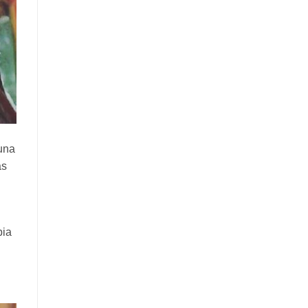
 una
as
pia