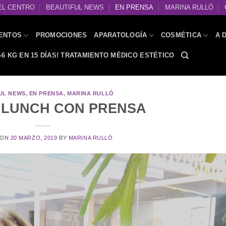
EL CENTRO
BEAUTIFUL NEWS
EN PRENSA
MARINA RULLÓ
ENTOS
PROMOCIONES
APARATOLOGÍA
COSMÉTICA
A 
-6 KG EN 15 DÍAS! TRATAMIENTO MÉDICO ESTÉTICO
UL NEWS
,
EN PRENSA
,
MARINA RULLÓ
 LUNCH CON PRENSA
 ON
20 MARZO, 2019
BY
MARINA RULLÓ