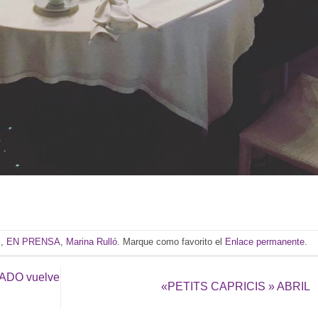
s
,
EN PRENSA
,
Marina Rulló
. Marque como favorito el
Enlace permanente
.
ADO vuelve
«PETITS CAPRICIS » ABRIL